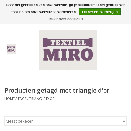
Door het gebruiken van onze website, ga je akkoord met het gebruik van
cookies om onze website te verbeteren.
Dit bericht verbergen
0 Artikelen - €0,00
Meer over cookies »
Home
Heren
Dames
Kinderen
Producten getagd met triangle d'or
Thermisch ondergoed
HOME
/
TAGS
/
TRIANGLE D'OR
Koopjes
Nieuwe Collectie