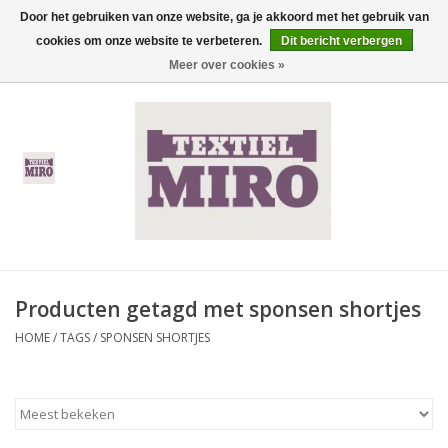
Door het gebruiken van onze website, ga je akkoord met het gebruik van
cookies om onze website te verbeteren.
Dit bericht verbergen
0 Artikelen - €0,00
Meer over cookies »
Home
Heren
Dames
Kinderen
Producten getagd met sponsen shortjes
Thermisch ondergoed
HOME
/
TAGS
/
SPONSEN SHORTJES
Koopjes
Nieuwe Collectie