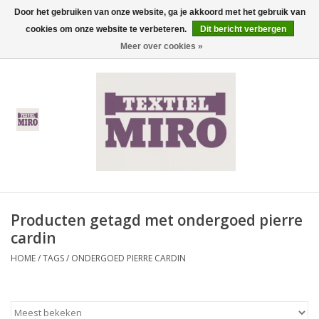
Door het gebruiken van onze website, ga je akkoord met het gebruik van
cookies om onze website te verbeteren.
Dit bericht verbergen
0 Artikelen - €0,00
Meer over cookies »
Home
Heren
Dames
Kinderen
Producten getagd met ondergoed pierre
Thermisch ondergoed
cardin
HOME
/
TAGS
/
ONDERGOED PIERRE CARDIN
Koopjes
Nieuwe Collectie