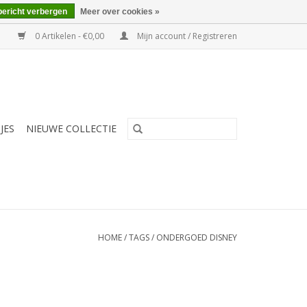
bericht verbergen
Meer over cookies »
0 Artikelen - €0,00
Mijn account / Registreren
JES
NIEUWE COLLECTIE
HOME
/
TAGS
/
ONDERGOED DISNEY