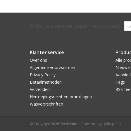
Meld je aan voor onze nieuwsbrief:
Klantenservice
Produ
Over ons
Alle pro
Algemene voorwaarden
Nieuwe 
Privacy Policy
Aanbied
Betaalmethoden
Tags
Verzenden
RSS-fee
Herroepingsrecht en omruilingen
Wasvoorschriften
© Copyright 2026 Textielmiro - Powered by
Lightspeed