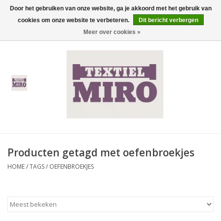
Door het gebruiken van onze website, ga je akkoord met het gebruik van
cookies om onze website te verbeteren.
Dit bericht verbergen
0 Artikelen - €0,00
Meer over cookies »
Home
Heren
Dames
Kinderen
Producten getagd met oefenbroekjes
Thermisch ondergoed
HOME
/
TAGS
/
OEFENBROEKJES
Koopjes
Nieuwe Collectie