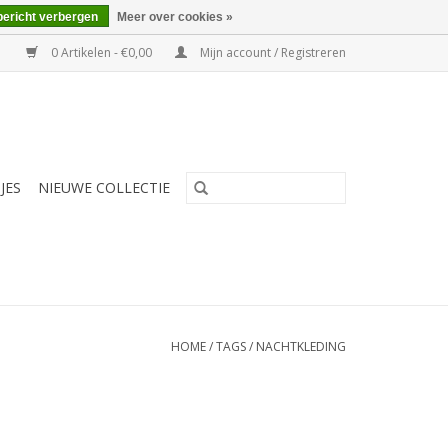
bericht verbergen
Meer over cookies »
0 Artikelen - €0,00
Mijn account / Registreren
JES
NIEUWE COLLECTIE
HOME
/
TAGS
/
NACHTKLEDING