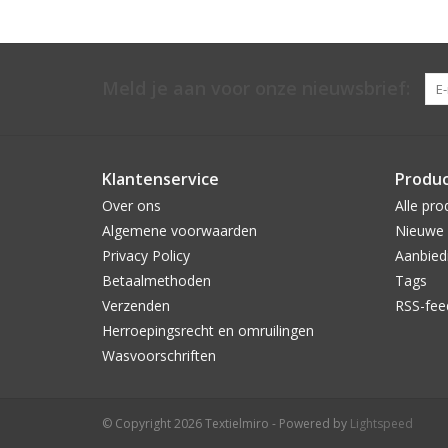
Meld je aan voor onze nieuwsbrief:
Klantenservice
Produ
Over ons
Alle pro
Algemene voorwaarden
Nieuwe 
Privacy Policy
Aanbied
Betaalmethoden
Tags
Verzenden
RSS-fee
Herroepingsrecht en omruilingen
Wasvoorschriften
© Copyright 2026 Textielmiro - Powered by
Lightspeed