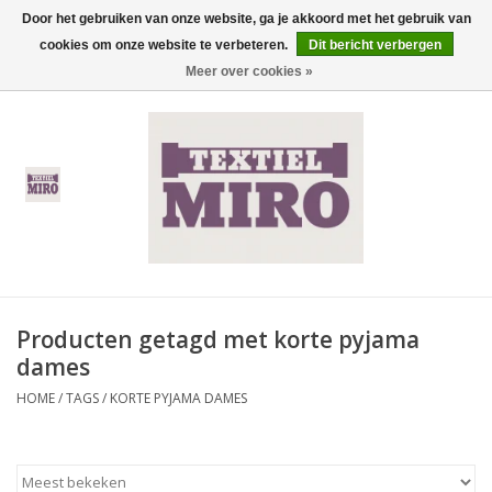
Door het gebruiken van onze website, ga je akkoord met het gebruik van
cookies om onze website te verbeteren.
Dit bericht verbergen
0 Artikelen - €0,00
Meer over cookies »
Home
Heren
Dames
Kinderen
Producten getagd met korte pyjama
Thermisch ondergoed
dames
HOME
/
TAGS
/
KORTE PYJAMA DAMES
Koopjes
Nieuwe Collectie