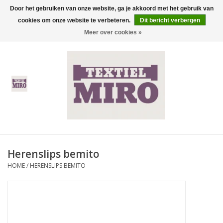
Door het gebruiken van onze website, ga je akkoord met het gebruik van
cookies om onze website te verbeteren.
Dit bericht verbergen
0 Artikelen - €0,00
Meer over cookies »
Home
Heren
Dames
Kinderen
Herenslips bemito
Thermisch ondergoed
HOME
/
HERENSLIPS BEMITO
Koopjes
Nieuwe Collectie