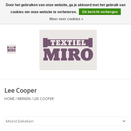
Door het gebruiken van onze website, ga je akkoord met het gebruik van
cookies om onze website te verbeteren.
Dit bericht verbergen
0 Artikelen - €0,00
Meer over cookies »
Home
Heren
Dames
Kinderen
Lee Cooper
Thermisch ondergoed
HOME
/
MERKEN
/
LEE COOPER
Koopjes
Nieuwe Collectie