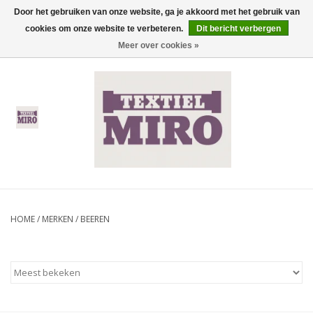
Door het gebruiken van onze website, ga je akkoord met het gebruik van
cookies om onze website te verbeteren.
Dit bericht verbergen
0 Artikelen - €0,00
Meer over cookies »
Home
Heren
Dames
Kinderen
HOME
/
MERKEN
/
BEEREN
Thermisch ondergoed
Koopjes
Nieuwe Collectie